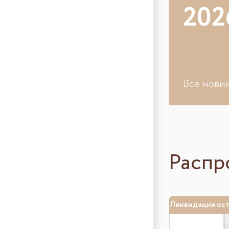
202
Все нови
Распр
Ликвидация ос