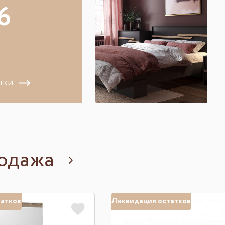
6
нки
одажа
татков
Ликвидация остатков