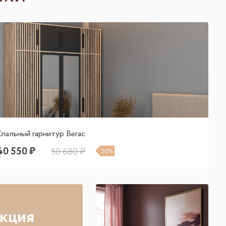
Спальный гарнитур Вегас
40 550 ₽
50 680 ₽
20%
кция