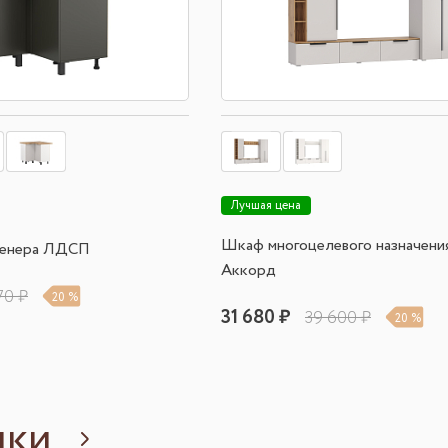
Лучшая цена
Шкаф многоцелевого назначения
Венера ЛДСП
Аккорд
70 ₽
20 %
31 680 ₽
39 600 ₽
20 %
нки