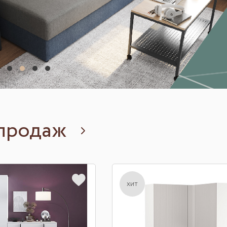
продаж
хит