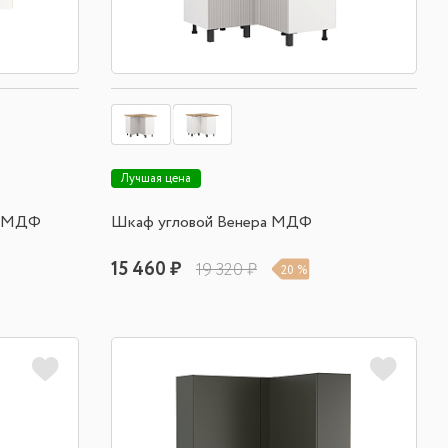
Лучшая цена
а МДФ
Шкаф угловой Венера МДФ
15 460 ₽
19 320 ₽
20 %