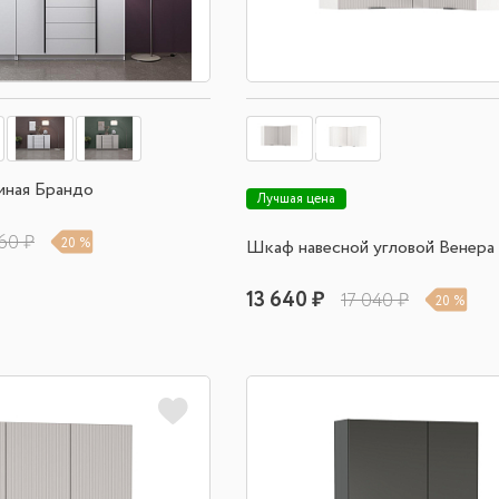
иная Брандо
Лучшая цена
60 ₽
20 %
Шкаф навесной угловой Венер
13 640 ₽
17 040 ₽
20 %