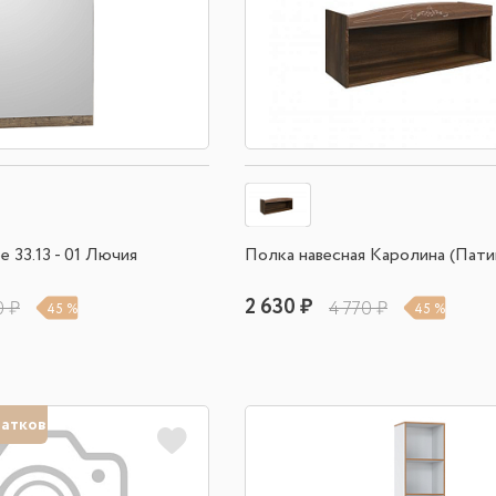
 33.13 - 01 Лючия
Полка навесная Каролина (Пати
2 630 ₽
0 ₽
4 770 ₽
45 %
45 %
татков