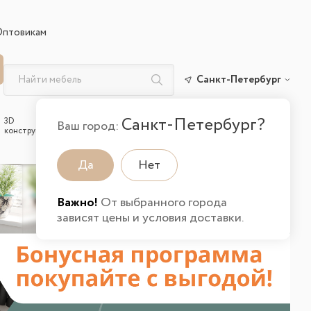
Оптовикам
Санкт-Петербург
Санкт-Петербург?
3D
Вход и
Избранные
Ваш город:
Корзина
конструктор
регистрация
товары
Да
Нет
Важно!
От выбранного города
зависят цены и условия доставки.