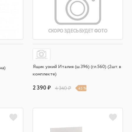
Ящик узкий Италия (ш.396) (гл.560) (2шт. в
на)
комплекте)
2 390 ₽
4 340 ₽
45 %