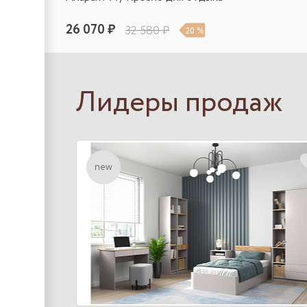
26 070 ₽
32 580 ₽
20 %
Лидеры продаж
new