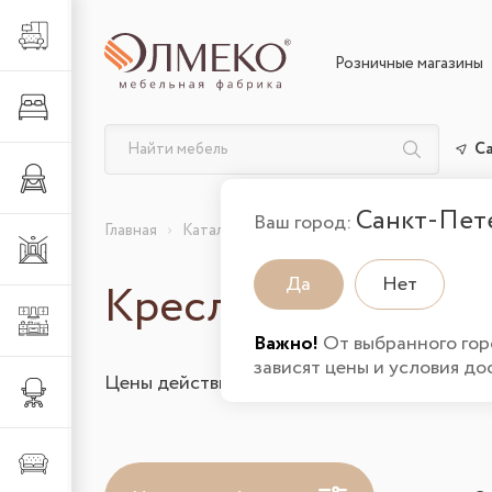
Гостиная
Розничные магазины
Спальня
С
Детская
Санкт-Пет
Ваш город:
Главная
Каталог товаров
Гостиная
Кресла в 
Прихожая
Да
Нет
Кресла в гостину
Кухня
Важно!
От выбранного гор
зависят цены и условия до
Цены действительны на 07.08.2026 и указа
Офис
Мягкая