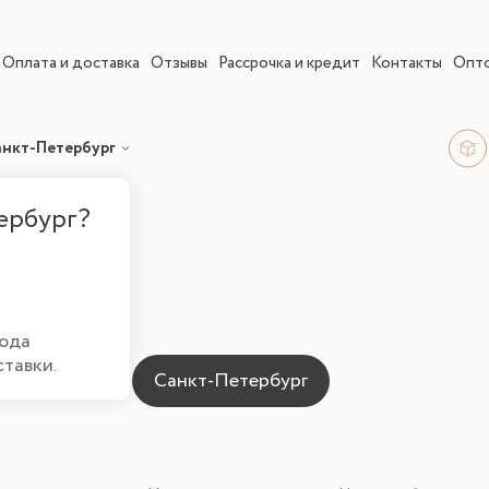
Оплата и доставка
Отзывы
Рассрочка и кредит
Контакты
Опт
анкт-Петербург
ербург?
Санкт-Петербурге
ю
ода
ставки.
ны для города