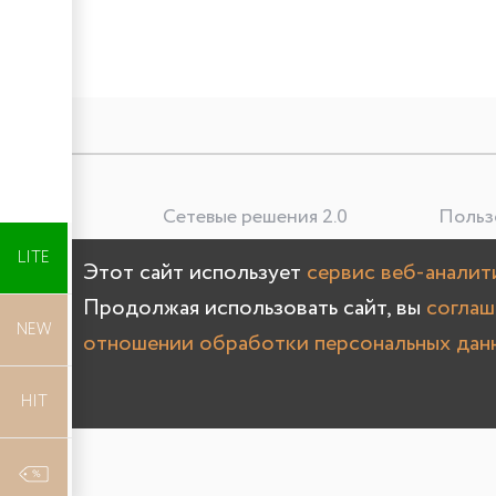
Сетевые решения 2.0
Польз
Лучшая цена
LITE
Этот сайт использует
сервис веб-анали
О
Продолжая использовать сайт, вы
соглаш
60
Новинки
NEW
отношении обработки персональных дан
Хиты
HIT
Распродажа