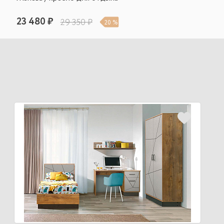
23 480 ₽
29 350 ₽
20 %