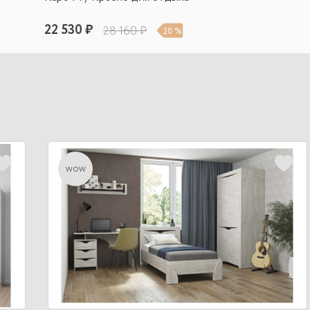
22 530 ₽
28 160 ₽
20 %
wow