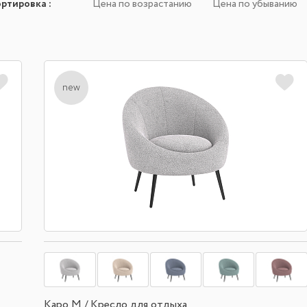
ортировка
:
Цена по возрастанию
Цена по убыванию
new
Каро М / Кресло для отдыха