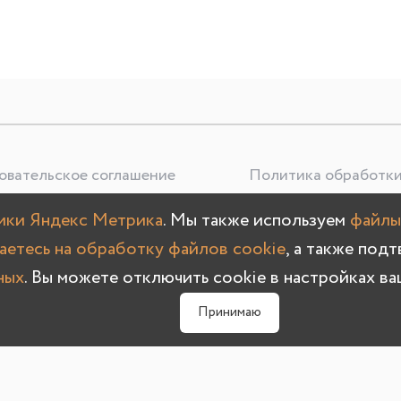
овательское соглашение
Политика обработки
тики Яндекс Метрика
. Мы также используем
файлы
ОО «УЮТНО И ТОЧКА», ОГРН: 1245200020636
аетесь на обработку файлов cookie
, а также под
3107, Нижегородская область, г. Нижний Новгород, пр-кт Гагари
ных
. Вы можете отключить cookie в настройках ва
Принимаю
Олмеко © 2004 -
2026