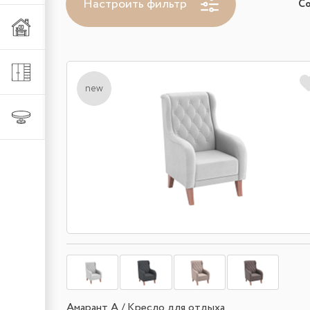
Настроить фильтр
С
Мебель из металла
Шкафы и стеллажи
new
Столы и стулья
Амарант А / Кресло для отдыха