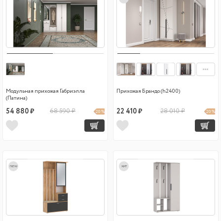
Модульная прихожая Габриэлла
Прихожая Брандо (h2400)
(Патина)
54 880 ₽
68 590 ₽
22 410 ₽
28 010 ₽
20 %
20 %
new
хит