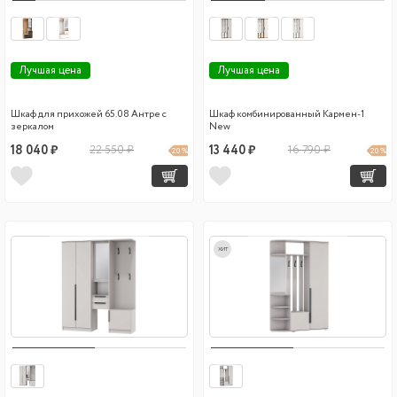
Лучшая цена
Лучшая цена
Шкаф для прихожей 65.08 Антре с
Шкаф комбинированный Кармен-1
зеркалом
New
18 040 ₽
22 550 ₽
13 440 ₽
16 790 ₽
20 %
20 %
хит