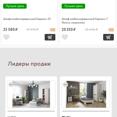
Лучшая цена
Лучшая цена
Шкаф комбинированный Кармен-10
Шкаф комбинированный Кармен-7
New (с зеркалом)
25 580 ₽
31 970 ₽
20 350 ₽
25 430 ₽
20 %
20 %
Лидеры продаж
new
wow