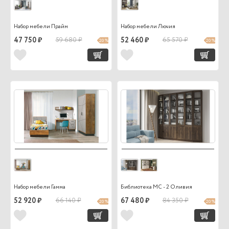
Набор мебели Прайм
Набор мебели Лючия
47 750 ₽
59 680 ₽
52 460 ₽
65 570 ₽
20 %
20 %
Набор мебели Гамма
Библиотека МС - 2 Оливия
52 920 ₽
66 140 ₽
67 480 ₽
84 350 ₽
20 %
20 %