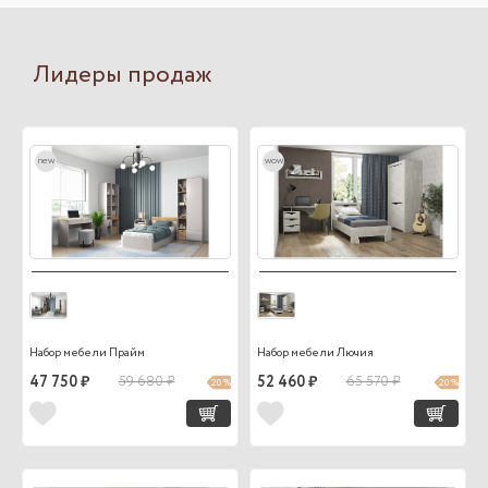
Лидеры продаж
new
wow
Набор мебели Прайм
Набор мебели Лючия
47 750 ₽
59 680 ₽
52 460 ₽
65 570 ₽
20 %
20 %